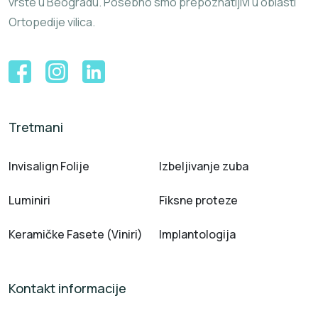
vrste u Beogradu. Posebno smo prepoznatljivi u oblasti
Ortopedije vilica.
Tretmani
Invisalign Folije
Izbeljivanje zuba
Luminiri
Fiksne proteze
Keramičke Fasete (Viniri)
Implantologija
Kontakt informacije