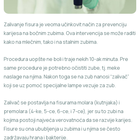
Zalivanje fisura je veoma učinkovit način za prevenciju
karijesa na bočnim zubima. Ova intervencija se može raditi
kako na mlečnim, tako i na stalnim zubima.
Procedura uopšte ne boli i traje nekih 10-ak minuta. Pre
same procedure je potrebno očistiti zube, tj. meke
naslage na njima. Nakon toga se na zub nanosi “zalivač”
koji se uz pomoć specijalne lampe vezuje za zub.
Zalivač se postavlja na fisurama molara (kutnjaka) i
premolara (4-ke, 5-ce, 6-ce, i 7-ce), jer su to zubi na
kojima postoji najveća verovatnoća da se razvije karijes.
Fisure su ona ububljenja u zubima i u njima se često
zadržavaju hrana i bakterije.