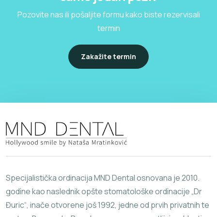
Pozovite nas ili pošaljite formu kako biste rezervisali
termin
Zakažite termin
Specijalistička ordinacija MND Dental osnovana je 2010.
godine kao naslednik opšte stomatološke ordinacije „Dr
Đuric“, inače otvorene još 1992, jedne od prvih privatnih te