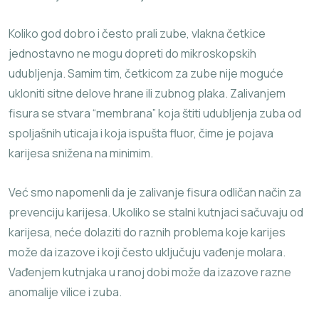
Koliko god dobro i često prali zube, vlakna četkice
jednostavno ne mogu dopreti do mikroskopskih
udubljenja. Samim tim, četkicom za zube nije moguće
ukloniti sitne delove hrane ili zubnog plaka. Zalivanjem
fisura se stvara “membrana” koja štiti udubljenja zuba od
spoljašnih uticaja i koja ispušta fluor, čime je pojava
karijesa snižena na minimim.
Već smo napomenli da je zalivanje fisura odličan način za
prevenciju karijesa. Ukoliko se stalni kutnjaci sačuvaju od
karijesa, neće dolaziti do raznih problema koje karijes
može da izazove i koji često uključuju vađenje molara.
Vađenjem kutnjaka u ranoj dobi može da izazove razne
anomalije vilice i zuba.