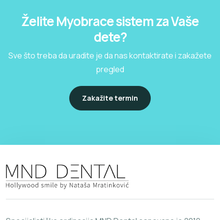
Želite Myobrace sistem za Vaše
dete?
Sve što treba da uradite je da nas kontaktirate i zakažete
pregled
Zakažite termin