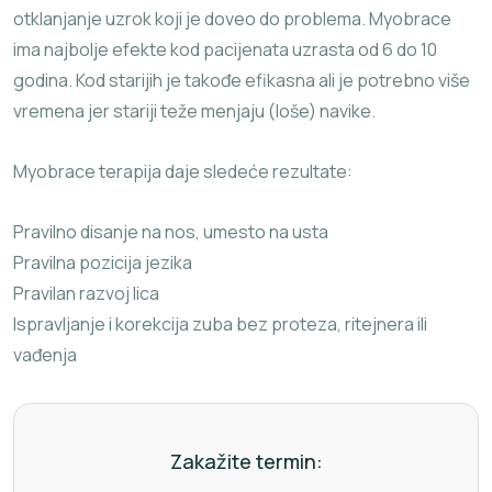
otklanjanje uzrok koji je doveo do problema. Myobrace
ima najbolje efekte kod pacijenata uzrasta od 6 do 10
godina. Kod starijih je takođe efikasna ali je potrebno više
vremena jer stariji teže menjaju (loše) navike.
Myobrace terapija daje sledeće rezultate:
Pravilno disanje na nos, umesto na usta
Pravilna pozicija jezika
Pravilan razvoj lica
Ispravljanje i korekcija zuba bez proteza, ritejnera ili
vađenja
Zakažite termin: