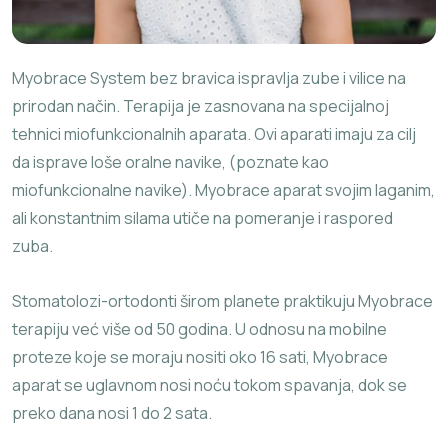
Myobrace System bez bravica ispravlja zube i vilice na
prirodan način. Terapija je zasnovana na specijalnoj
tehnici miofunkcionalnih aparata. Ovi aparati imaju za cilj
da isprave loše oralne navike, (poznate kao
miofunkcionalne navike). Myobrace aparat svojim laganim,
ali konstantnim silama utiče na pomeranje i raspored
zuba.
Stomatolozi-ortodonti širom planete praktikuju Myobrace
terapiju već više od 50 godina. U odnosu na mobilne
proteze koje se moraju nositi oko 16 sati, Myobrace
aparat se uglavnom nosi noću tokom spavanja, dok se
preko dana nosi 1 do 2 sata.