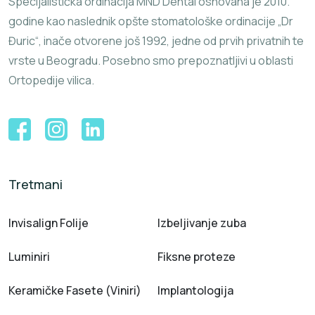
Specijalistička ordinacija MND Dental osnovana je 2010.
godine kao naslednik opšte stomatološke ordinacije „Dr
Đuric“, inače otvorene još 1992, jedne od prvih privatnih te
vrste u Beogradu. Posebno smo prepoznatljivi u oblasti
Ortopedije vilica.
Tretmani
Invisalign Folije
Izbeljivanje zuba
Luminiri
Fiksne proteze
Keramičke Fasete (Viniri)
Implantologija