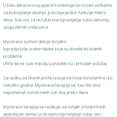
U toku dana se ovaj aparat kombinuje sa raznim vežbama
za poboljšanje disanja, položaja jezika i funkcije mišića
vilice. Sve ovo za rezultat ima ispravljanje zuba i aktivniju
ulogu viličnih i mišića lica.
Myobrace system deluje dvojako:
Ispravlja loše oralne navike koje su dovele do oralnih
problema
Utiče da se zubi vraćaju u pravilan niz i prirodan položaj.
Za razliku od fiksnih proteza koje se nose konstantno i po
nekoliko godina, Myobrace terapija se, kao što smo
napomenuli, koristi nekih sat-dva preko dana.
Myobrace terapija se razlikuje od ostalih ortodontskih
aparata jer nema za cilj samo ispravljanje zuba, već i