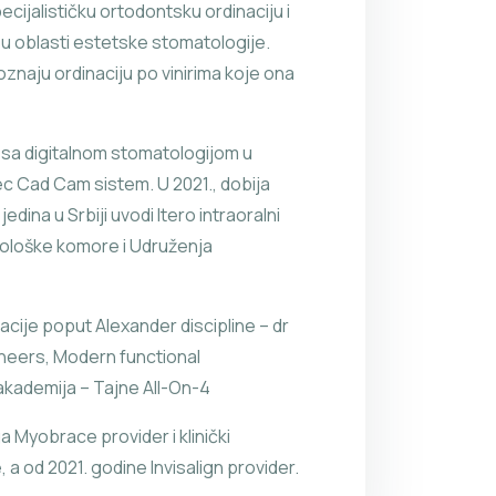
cijalističku ortodontsku ordinaciju i
u oblasti estetske stomatologije.
oznaju ordinaciju po vinirima koje ona
 sa digitalnom stomatologijom u
ec Cad Cam sistem. U 2021., dobija
i jedina u Srbiji uvodi Itero intraoralni
tološke komore i Udruženja
acije poput Alexander discipline – dr
neers, Modern functional
akademija – Tajne All-On-4
a Myobrace provider i klinički
a od 2021. godine Invisalign provider.