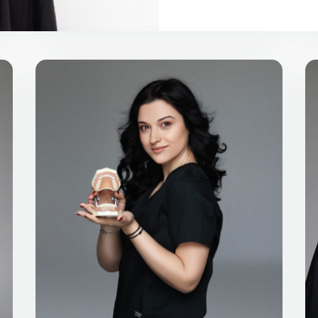
Srednja Medicinska škola Doboj, smer
zubno-stomatološki tehničar završena
2018. godine
Stomatološki fakultet, Univerzitet u
Beogradu, osnovne strukovne studije
zubni tehničar – protetičar uspešno
završila 2021. godine.