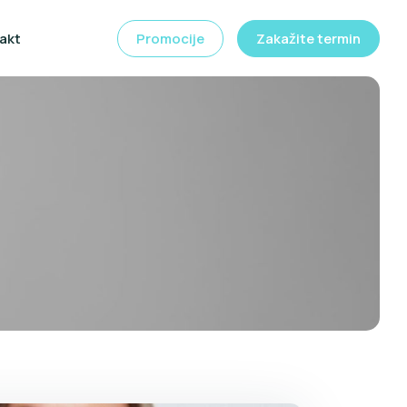
akt
Promocije
Zakažite termin