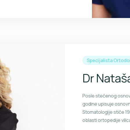
Specijalista Ortodo
Dr Nataš
Posle stečenog osnovn
godine upisuje osnovne
Stomatologije stiče 199
oblasti ortopedije vili