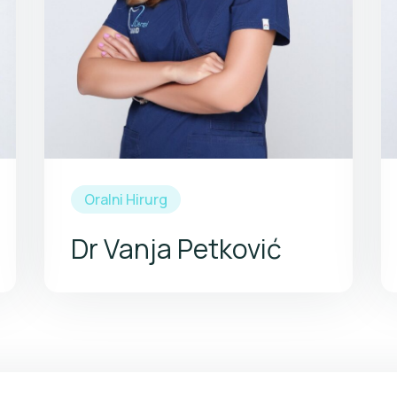
Uspešno završila niz osnovnih i
naprednih kurseva iz oralne
implantologije. U ordinaciji MND dental
radi od 2017. godine.
Oralni Hirurg
Dr Vanja Petković