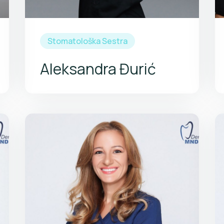
Stomatološka Sestra
Aleksandra Đurić
Dr Vanja Petković je rođena u Sarajevu
gde je završila osnovnu školu, a potom
i Gimnaziju u Trebinju. Stomatološki
fakultet Univerziteta u Beogradu
završila je 2007. godine. Na istom
fakultetu završava i specijalističke
studije iz oralne hirurgije 2019. godine.