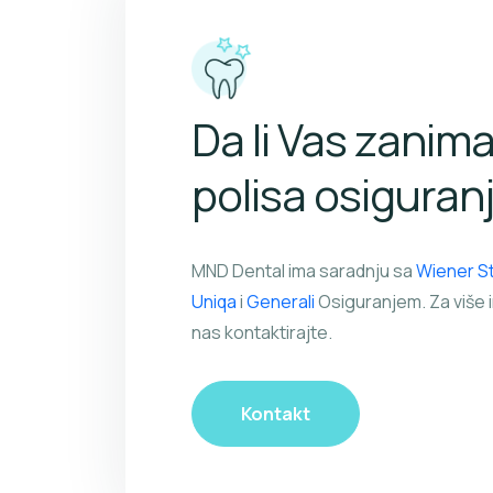
Da li Vas zanim
polisa osiguran
MND Dental ima saradnju sa
Wiener S
Uniqa
i
Generali
Osiguranjem. Za više 
nas kontaktirajte.
Kontakt