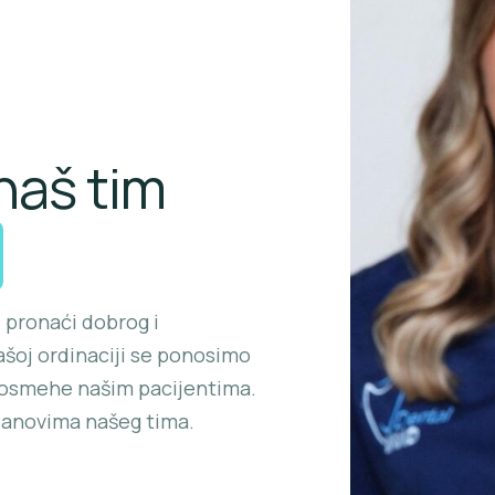
naš tim
 pronaći dobrog i
šoj ordinaciji se ponosimo
e osmehe našim pacijentima.
lanovima našeg tima.