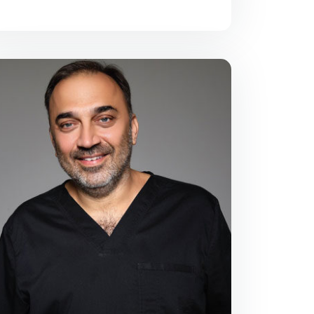
Diplomirao 2001. godine na
Stomatološkom fakultetu u Beogradu.
Volontirao na Vojnomedicinskoj
Akademiji (VMA) do 2002. godine, a
posle toga počinje sa radom u
privatnoj praksi i tu se dodatno edukuje
u oblasti parodontologije i protetike na
implantima.
Posebno interesovanje mu je digitalna
stomatologija i rad na Cerec sistemu.
Učesnik u mnogobrojnim kongresima,