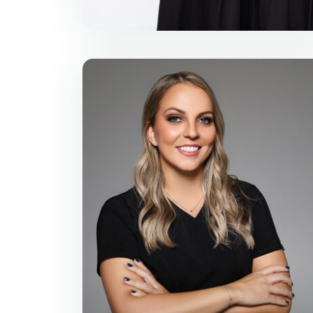
Diplomirala na Stomatološkom
fakultetu Univerziteta u Beogradu 2015.
U ordinaciji MND Dental je od 2016
godine.
Još na fakultetu najveću pažnju joj
privlači oblast ortopedija vilica i 2019.
godine upisuje specijalizaciju iz te
oblasti i završava sa najvišom ocenom.
Posebno interesovanje pokazuje za
prevenciju ortodontskih problema
Myobrace aparatima.