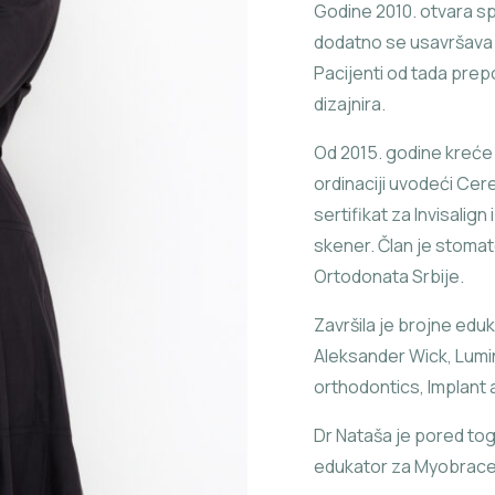
Godine 2010. otvara spe
dodatno se usavršava 
Pacijenti od tada prep
dizajnira.
Od 2015. godine kreće
ordinaciji uvodeći Cer
sertifikat za Invisalign 
skener. Član je stoma
Ortodonata Srbije.
Završila je brojne eduk
Aleksander Wick, Lumi
orthodontics, Implant 
Dr Nataša je pored tog
edukator za Myobrace, 