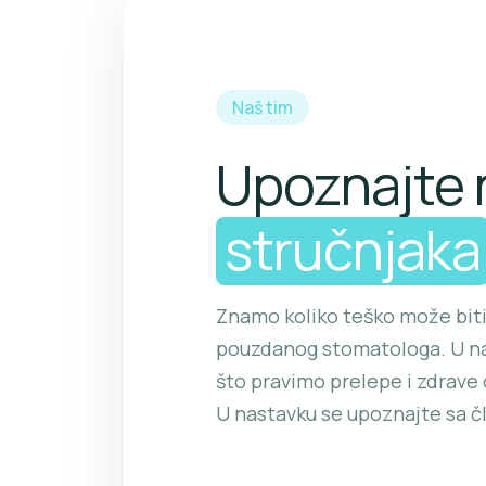
Naš tim
Upoznajte 
stručnjaka
Znamo koliko teško može biti
pouzdanog stomatologa. U na
što pravimo prelepe i zdrav
U nastavku se upoznajte sa č