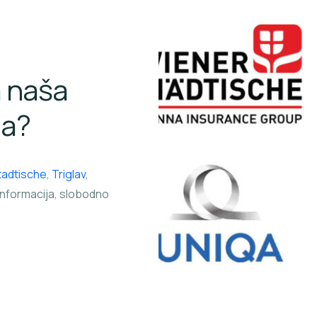
a naša
ja?
tadtische
,
Triglav
,
informacija, slobodno