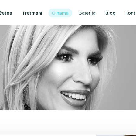
četna
Tretmani
O nama
Galerija
Blog
Kont