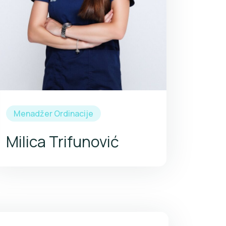
Kao menadžer ordinacije, zajedno sa
dentalnim asistentom, zadužena je da
omogući termin i pripremi pacijenta za
dolazak u ordinaciju, kao i da pruži sve
potrebne informacije (snimci, uputi i
slično) kako bi doktor što lakše
postavio pravu dijagnozu.
Menadžer Ordinacije
Milica Trifunović