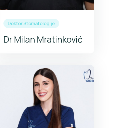
posebno u Competence in Esthetic by
Ivoclar Vivadent.
Doktor Stomatologije
Dr Milan Mratinković
Završila Srednju Medicinsku školu u
Požarevcu na smeru zubni protetičar,
2018. godine.
Potom upisuje Visoku zdravstvenu
školu strukovnih studija u Beogradu na
smeru strukovni zubni protetičar i
završava je 2022. godine.