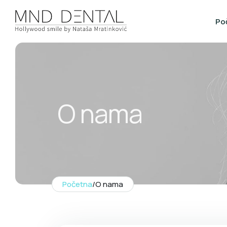
Po
O nama
Početna
/
O nama