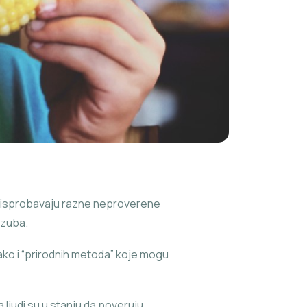
da isprobavaju razne neproverene
 zuba.
o tako i “prirodnih metoda” koje mogu
ljudi su u stanju da poveruju