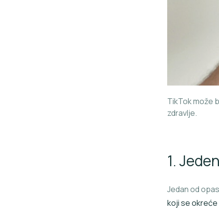
TikTok može bi
zdravlje.
1. Jede
Jedan od opasn
koji se okreće 