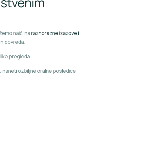
uštvenim
ožemo naići na
raznorazne izazove i
nih povreda.
liko pregleda.
u naneti ozbiljne oralne posledice