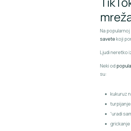
TikTo
mrež
Na popularnoj 
savete
koji po
Ljudi neretko 
Neki od
popula
su:
kukuruz na
turpijanj
“uradi sa
grickanje