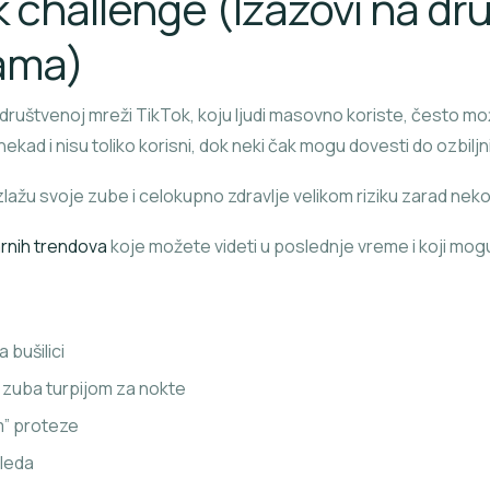
k challenge (Izazovi na dr
ama)
društvenoj mreži TikTok, koju ljudi masovno koriste, često m
nekad i nisu toliko korisni, dok neki čak mogu dovesti do ozbilj
izlažu svoje zube i celokupno zdravlje velikom riziku zarad neko
rnih trendova
koje možete videti u poslednje vreme i koji mog
 bušilici
e zuba turpijom za nokte
m” proteze
 leda