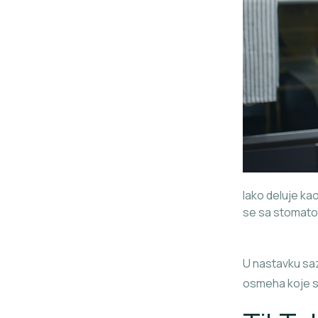
Iako deluje ka
se sa stomat
U nastavku sa
osmeha koje s