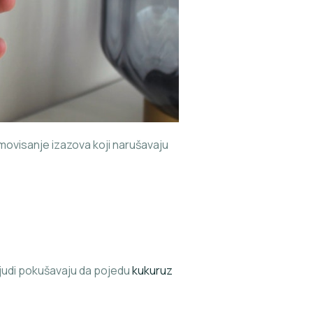
omovisanje izazova koji narušavaju
 ljudi pokušavaju da pojedu
kukuruz