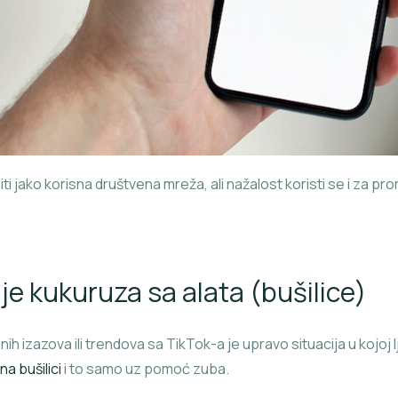
ti jako korisna društvena mreža, ali nažalost koristi se i za pr
nje kukuruza sa alata (bušilice)
ih izazova ili trendova sa TikTok-a je upravo situacija u kojoj
na bušilici
i to samo uz pomoć zuba.