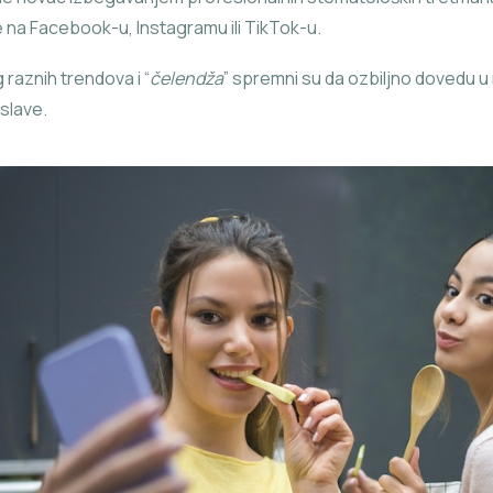
 na Facebook-u, Instagramu ili TikTok-u.
 raznih trendova i “
čelendža
” spremni su da ozbiljno dovedu u ri
 slave.