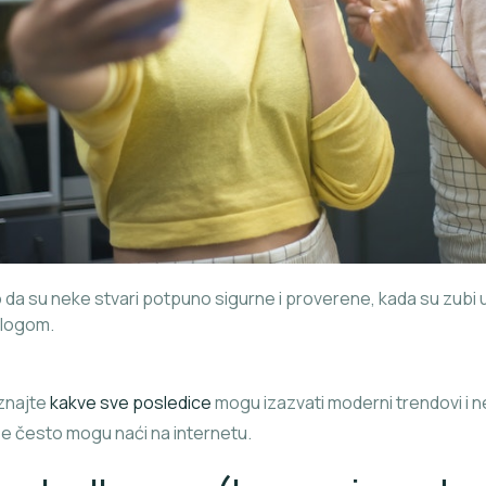
o da su neke stvari potpuno sigurne i proverene, kada su zubi u
ologom.
znajte
kakve sve posledice
mogu izazvati moderni trendovi i
e često mogu naći na internetu.