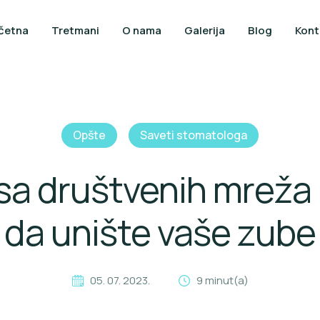
četna
Tretmani
O nama
Galerija
Blog
Kont
Opšte
Saveti stomatologa
sa društvenih mreža
da unište vaše zube
05. 07. 2023.
9 minut(a)