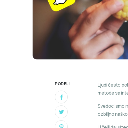
PODELI
Ljudi često po
metode sa inte
Svedoci smo 
ozbiljno naškod
U želji da ušt