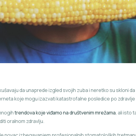
kušavaju da unaprede izgled svojih zuba i neretko su skloni 
rneta koje mogu izazvati katastrofalne posledice po zdravlje
mnogih
trendova koje viđamo na društvenim mrežama
, ali ist
iti oralnom zdravlju.
ede novac izbegavanjem profesionalnih stomatoloških tretmana 