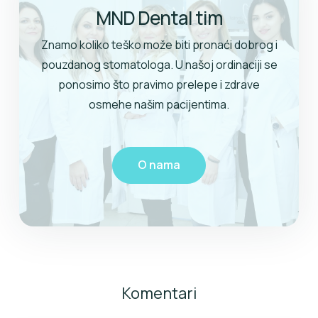
MND Dental tim
Znamo koliko teško može biti pronaći dobrog i
pouzdanog stomatologa. U našoj ordinaciji se
ponosimo što pravimo prelepe i zdrave
osmehe našim pacijentima.
O nama
Komentari