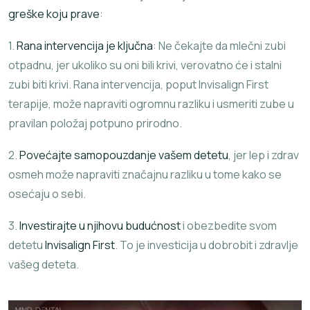
greške koju prave
:
1.
Rana intervencija je ključna
: Ne čekajte da mlečni zubi
otpadnu, jer ukoliko su oni bili krivi, verovatno će i stalni
zubi biti krivi. Rana intervencija, poput Invisalign First
terapije, može napraviti ogromnu razliku i usmeriti zube u
pravilan položaj potpuno prirodno.
2.
Povećajte samopouzdanje vašem detetu
, jer lep i zdrav
osmeh može napraviti značajnu razliku u tome kako se
osećaju o sebi.
3.
Investirajte u njihovu budućnost
i obezbedite svom
detetu
Invisalign First
. To je investicija u dobrobit i zdravlje
vašeg deteta.