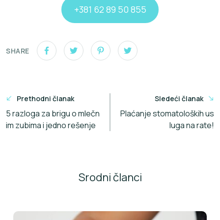
+381 62 89 50 855
SHARE
Кретање
Prethodni članak
Sledeći članak
чланка
5 razloga za brigu o mlečn
Plaćanje stomatoloških us
im zubima i jedno rešenje
luga na rate!
Srodni članci