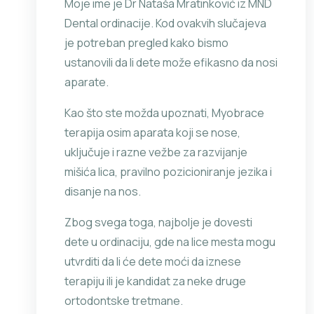
Moje ime je Dr Nataša Mratinković iz MND
Dental ordinacije. Kod ovakvih slučajeva
je potreban pregled kako bismo
ustanovili da li dete može efikasno da nosi
aparate.
Kao što ste možda upoznati, Myobrace
terapija osim aparata koji se nose,
uključuje i razne vežbe za razvijanje
mišića lica, pravilno pozicioniranje jezika i
disanje na nos.
Zbog svega toga, najbolje je dovesti
dete u ordinaciju, gde na lice mesta mogu
utvrditi da li će dete moći da iznese
terapiju ili je kandidat za neke druge
ortodontske tretmane.