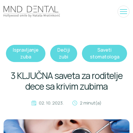
Ispravljanje
Dečiji
Saveti
zuba
zubi
stomatologa
3 KLJUČNA saveta za roditelje
dece sa krivim zubima
02. 10. 2023.
2 minut(a)