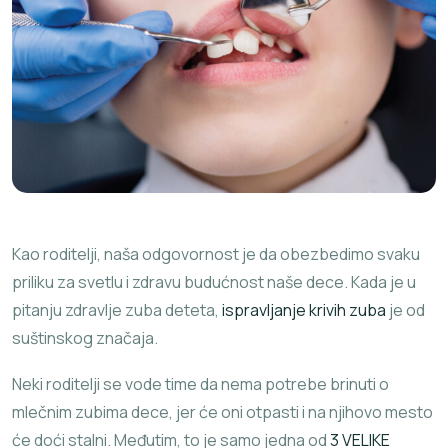
Kao roditelji, naša odgovornost je da obezbedimo svaku
priliku za svetlu i zdravu budućnost naše dece. Kada je u
pitanju zdravlje zuba deteta,
ispravljanje krivih zuba
je od
suštinskog značaja.
Neki roditelji se vode time da nema potrebe brinuti o
mlečnim zubima dece, jer će oni otpasti i na njihovo mesto
će doći stalni. Međutim, to je samo jedna od
3 VELIKE