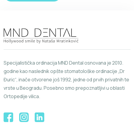
Specijalistička ordinacija MND Dental osnovana je 2010.
godine kao naslednik opšte stomatološke ordinacije „Dr
Đuric“, inače otvorene još 1992, jedne od prvih privatnih te
vrste u Beogradu. Posebno smo prepoznatljivi u oblasti
Ortopedije vilica.