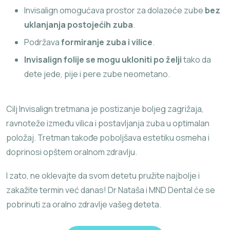
Invisalign omogućava prostor za dolazeće zube
bez
uklanjanja postojećih zuba
.
Podržava
formiranje zuba i vilice
.
Invisalign folije se mogu ukloniti po želji
tako da
dete jede, pije i pere zube neometano.
Cilj Invisalign tretmana je postizanje boljeg zagrižaja,
ravnoteže između vilica i postavljanja zuba u optimalan
položaj. Tretman takođe poboljšava estetiku osmeha i
doprinosi opštem oralnom zdravlju.
I zato, ne oklevajte da svom detetu pružite najbolje i
zakažite termin već danas! Dr Nataša i MND Dental će se
pobrinuti za oralno zdravlje vašeg deteta.