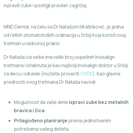
ispravili zube i postigli pravilan zagrižaj.
MND Dental, na čelu sa Dr Natašom Mratinković, je jedna
od retkih stomatoloških ordinacija u Srbiji koja koristi ovaj
tretman u redovnoj praksi.
Dr Nataša iza sebe ima veliki broj uspešnih Invisalign
tretmana i istaknuta je kao najbolji Invisalign doktor u Srbiji
za decu i odrasle (možete proveriti
OVDE
). Kao glavne
prednosti ovog tretmana Dr Nataša navodi:
Mogućnost da vaše dete
ispravi zube bez metalnih
bravica i žica
.
Prilagođeno planiranje
prema jedinstvenim
potrebama vašeg deteta.