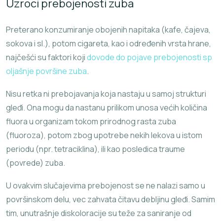
Uzroci prebojenosti zuba
Preterano konzumiranje obojenih napitaka (kafe, čajeva,
sokova i sl.), potom cigareta, kao i određenih vrsta hrane,
najčešći su faktori koji
dovode do pojave prebojenosti sp
oljašnje površine zuba
.
Nisu retka ni prebojavanja koja nastaju u samoj strukturi
gleđi. Ona mogu da nastanu prilikom unosa većih količina
fluora u organizam tokom prirodnog rasta zuba
(fluoroza), potom zbog upotrebe nekih lekova u istom
periodu (npr. tetraciklina), ili kao posledica traume
(povrede) zuba.
U ovakvim slučajevima prebojenost se ne nalazi samo u
površinskom delu, vec zahvata čitavu debljinu gleđi. Samim
tim, unutrašnje diskoloracije su teže za saniranje od