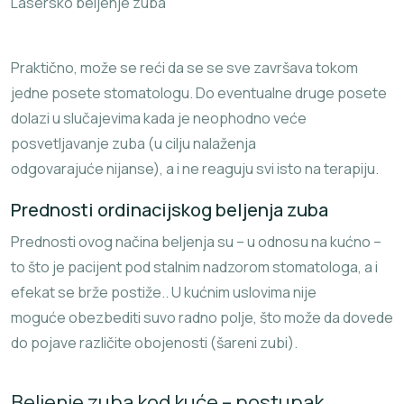
Lasersko beljenje zuba
Praktično, može se reći da se se sve završava tokom
jedne posete stomatologu. Do eventualne druge posete
dolazi u slučajevima kada je neophodno veće
posvetljavanje zuba (u cilju nalaženja
odgovarajuće nijanse), a i ne reaguju svi isto na terapiju.
Prednosti ordinacijskog beljenja zuba
Prednosti ovog načina beljenja su – u odnosu na kućno –
to što je pacijent pod stalnim nadzorom stomatologa, a i
efekat se brže postiže.. U kućnim uslovima nije
moguće obezbediti suvo radno polje, što može da dovede
do pojave različite obojenosti (šareni zubi).
Beljenje zuba kod kuće – postupak