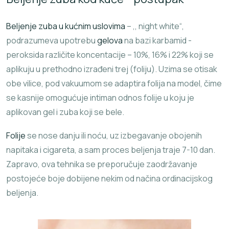
Beljenje zuba u kućnim uslovima
– ,, night white“,
podrazumeva upotrebu
gelova
na bazi karbamid -
peroksida različite koncentacije – 10%, 16% i 22% koji se
aplikuju u prethodno izrađeni trej (foliju). Uzima se otisak
obe vilice, pod vakuumom se adaptira folija na model, čime
se kasnije omogućuje intiman odnos folije u koju je
aplikovan gel i zuba koji se bele.
Folije
se nose danju ili noću, uz izbegavanje obojenih
napitaka i cigareta, a sam proces beljenja traje 7-10 dan.
Zapravo, ova tehnika se preporučuje zaodržavanje
postojeće boje dobijene nekim od načina ordinacijskog
beljenja.