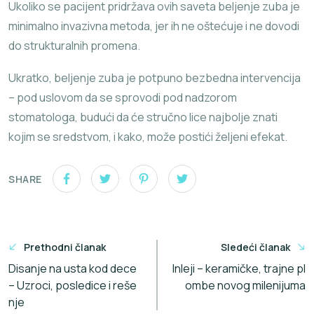
Ukoliko se pacijent pridržava ovih saveta beljenje zuba je
minimalno invazivna metoda, jer ih ne oštećuje i ne dovodi
do strukturalnih promena.
Ukratko, beljenje zuba je potpuno bezbedna intervencija
– pod uslovom da se sprovodi pod nadzorom
stomatologa, budući da će stručno lice najbolje znati
kojim se sredstvom, i kako, može postići željeni efekat.
SHARE
Кретање
Prethodni članak
Sledeći članak
чланка
Disanje na usta kod dece
Inleji – keramičke, trajne pl
– Uzroci, posledice i reše
ombe novog milenijuma
nje