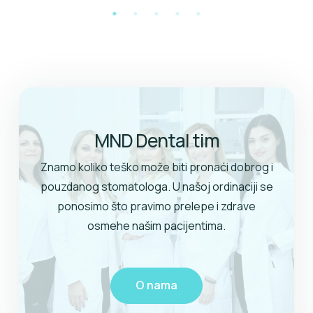
MND Dental tim
Znamo koliko teško može biti pronaći dobrog i
pouzdanog stomatologa. U našoj ordinaciji se
ponosimo što pravimo prelepe i zdrave
osmehe našim pacijentima.
O nama