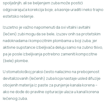
spoljašnjih, ali se beljenjem zuba može postići
odgovarajuća korekcija boje, a kasnije uraditi i neko trajno
estetsko rešenje.
Izuzetno je važno napomenuti da svi vitalni i avitalni
(lečeni) zubi mogu da se bele, izuzev onih sa protetskim
nadoknadama i kompozitnim plombama u boji zuba, jer
aktivne supstance izbeljivača deluju samo na zubno tkivo,
pa je posle izbeljivanja potrebno zameniti kompozitne
(bele) plombe.
U stomatološkoj praksi često nailazimo na prebojenost
devitalizovanih (lečenih) zuba koja nastaje usled difuzije
obojenih materija iz paste za punjenje kanala korena –
ako ne dođe do pravilne opturacije ulaza u kanal korena
lečenog zuba.