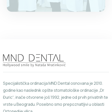
Specijalistička ordinacija MND Dental osnovana je 2010.
godine kao naslednik opšte stomatološke ordinacije „Dr
Đuric“, inače otvorene još 1992, jedne od prvih privatnih te
vrste u Beogradu. Posebno smo prepoznatljivi u oblasti
Ortopedije vilica.