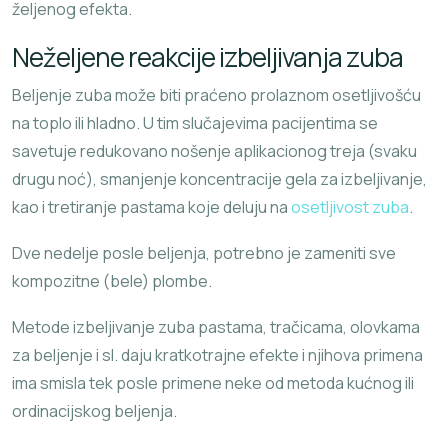
željenog efekta.
Neželjene reakcije izbeljivanja zuba
Beljenje zuba može biti praćeno prolaznom osetljivošću
na toplo ili hladno. U tim slučajevima pacijentima se
savetuje redukovano nošenje aplikacionog treja (svaku
drugu noć), smanjenje koncentracije gela za izbeljivanje,
kao i tretiranje pastama koje deluju na
osetljivost zuba
.
Dve nedelje posle beljenja, potrebno je zameniti sve
kompozitne (bele) plombe.
Metode izbeljivanje zuba pastama, tračicama, olovkama
za beljenje i sl. daju kratkotrajne efekte i njihova primena
ima smisla tek posle primene neke od metoda kućnog ili
ordinacijskog beljenja.