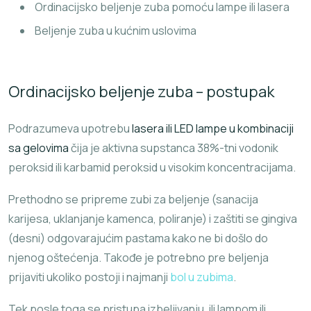
Ordinacijsko beljenje zuba pomoću lampe ili lasera
Beljenje zuba u kućnim uslovima
Ordinacijsko beljenje zuba – postupak
Podrazumeva upotrebu
lasera ili LED lampe u kombinaciji
sa gelovima
čija je aktivna supstanca 38%-tni vodonik
peroksid ili karbamid peroksid u visokim koncentracijama.
Prethodno se pripreme zubi za beljenje (sanacija
karijesa, uklanjanje kamenca, poliranje) i zaštiti se gingiva
(desni) odgovarajućim pastama kako ne bi došlo do
njenog oštećenja. Takođe je potrebno pre beljenja
prijaviti ukoliko postoji i najmanji
bol u zubima
.
Tek posle toga se pristupa izbeljivanju, ili lampom ili